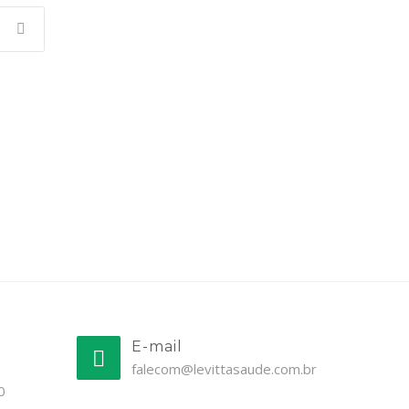
E-mail
falecom@levittasaude.com.br
0