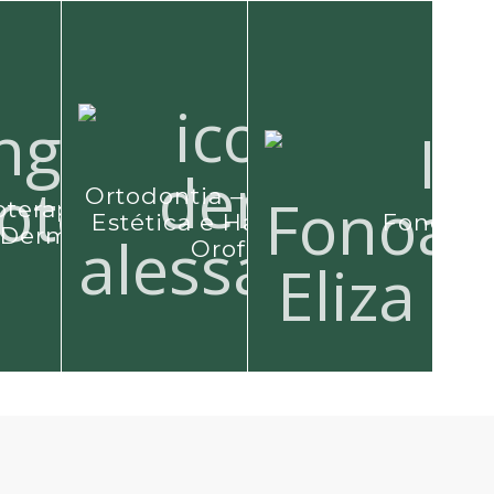
Ortodontia – Odontologia
oterapia, Acupuntura e
Estética e Harmonização
Fonoaudi
Dermatofuncional
Orofacial