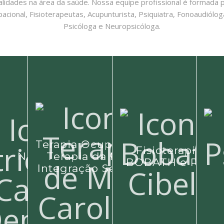
alidades na área da saúde. Nossa equipe profissional é formada po
cional, Fisioterapeutas, Acupunturista, Psiquiatra, Fonoaudiólog
Psicóloga e Neuropsicóloga.
Terapia Ocupacional,
Fisioterapia,
Nutrição
Terapia da Mão e
BOBATH e RPG
Integração Sensorial