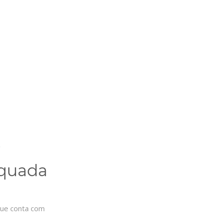
.
equada
 que conta com