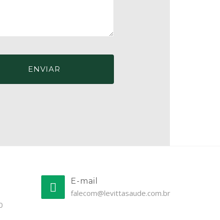
E-mail
falecom@levittasaude.com.br
0