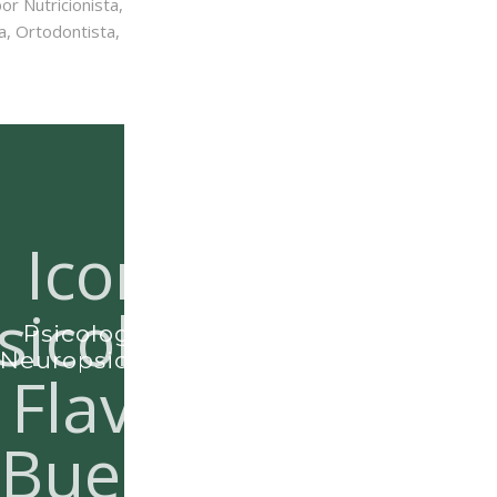
r Nutricionista,
a, Ortodontista,
Psicologia e
Neuropsicóloga