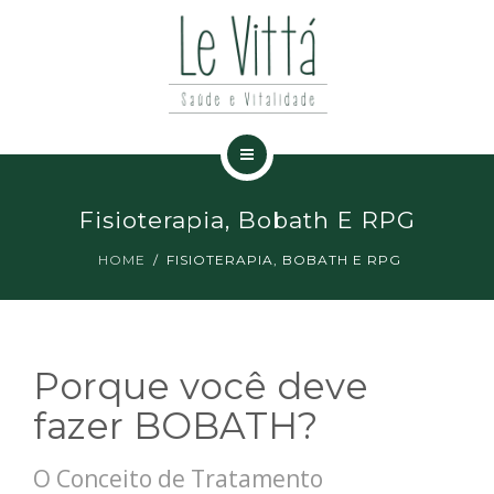
ESPECIALIDADES
NOTÍCIAS
CONTATO
HOME
Fisioterapia, Bobath E RPG
A CLÍNICA
HOME
FISIOTERAPIA, BOBATH E RPG
ESPECIALIDADES
NOTÍCIAS
Porque você deve
CONTATO
fazer BOBATH?
O Conceito de Tratamento